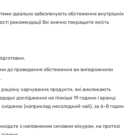
теми ідеально забезпечують обстеження внутрішніх
ості рекомендації Ви значно покращите якість
ідготовки.
дини до проведення обстеження ви випорожнили
.
 раціону харчування продукти, які викликають
редодні дослідження не пізніше 19 години і вранці
 сніданок (наприклад несолодкий чай), за 6-8 годин
иходьте з наповненим сечовим міхуром, на протязі
 рідини.