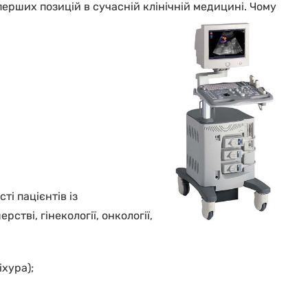
ерших позицій в сучасній клінічній медицині. Чому
і пацієнтів із
тві, гінекології, онкології,
іхура);