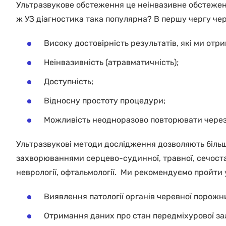
Ультразвукове обстеження це неінвазивне обстеженн
ж УЗ діагностика така популярна?
В першу чергу чер
Високу достовірність результатів, які ми отр
Неінвазивність (атравматичність);
Доступність;
Відносну простоту процедури;
Можливість неодноразово повторювати через 
Ультразвукові методи дослідження дозволяють більш т
захворюваннями серцево-судинної, травної, сечостате
неврології, офтальмології. Ми рекомендуємо пройти
Виявлення патології органів черевної порожни
Отримання даних про стан передміхурової зал