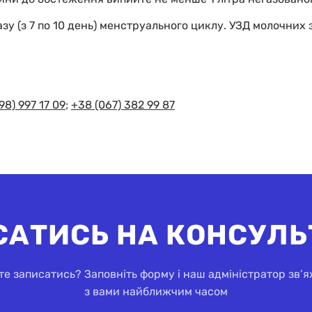
зу (з 7 по 10 день) менструального циклу. УЗД молочних
98) 997 17 09
;
+38 (067) 382 99 87
САТИСЬ НА КОНСУЛЬ
е записатись? Заповніть форму і наш адміністратор зв’
з вами найближчим часом