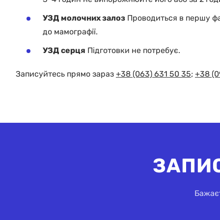
УЗД молочних залоз
Проводиться в першу фа
до мамографії.
УЗД серця
Підготовки не потребує.
Записуйтесь прямо зараз
+38 (063) 631 50 35
;
+38 (0
ЗАПИ
Бажаєт