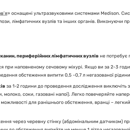
в’я
» оснащені ультразвуковими системами Medison. Сис
лози, лімфатичних вузлів та інших органів. Виконуючи пр
 тканин, периферійних лімфатичних вузлів
не потребує п
я при наповненому сечовому міхурі. Якщо ви за 2-3 го
оведення обстеження випити 0,5 -0,7 л негазованої рідини
ів
за 1-2 години до проведення дослідження виключіть з
кти, молоко, соки, газовані напої). Легко повечеряйте напе
є можливості для ранішнього обстеження, вранці – легкий
ення через черевну стінку (абдомінальним датчиком) пр
ини до обстеження випийте не менше 1 літра негазованої