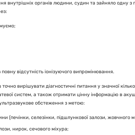
я внутрішніх органів людини, судин та зайняло одну з п
ез:
имуємо;
повну відсутність іонізуючого випромінювання.
очно вирішувати діагностичні питання у значної кількост
вої систем, а також отримати цінну інформацію в акушерс
 ультразвукове обстеження з метою:
ни (печінки, селезінки, підшлункової залози, жовчного м
ози, нирок, сечового міхура;