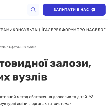
ЗАПИТАТИ В НАС
ГРАМИ
КОНСУЛЬТАЦІЇ
ГАЛЕРЕЯ
ФОРУМ
ПРО НАС
БЛОГ
ати, лімфатичних вузлів
товидної залози,
их вузлів
ктивний метод обстеження дорослих та дітей. УЗ
руктурні зміни в органах та системах.