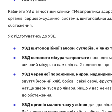
Кабінети УЗ діагностики клініки «
Медпрактика здоро
органів, серцево-судинної системи, щитоподібної за
обстеження.
Як підготуватись до УЗД:
УЗД щитоподібної залози, суглобів, м’яких
УЗД сечового міхура та простати
проводитьс
сечовий міхур, то вам слід за 2 години до пр
УЗД черевної порожнини, нирок, наднирник
здуття (чорний хліб, бобові, свіжі овочі, фру
натще зверніться до лікаря. Якщо у вас нема
до обстеження.
УЗД органів малого тазу у жінок
для дослідж
3-4 годин не випорожнюйте його або за 2 год