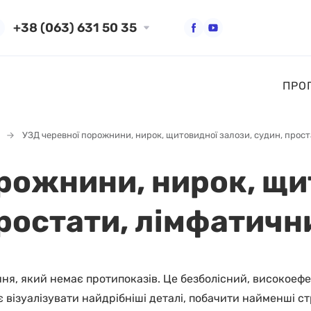
+38 (063) 631 50 35
ПРО
УЗД черевної порожнини, нирок, щитовидної залози, судин, прост
рожнини, нирок, щи
ростати, лімфатичн
я, який немає протипоказів. Це безболісний, високоефе
візуалізувати найдрібніші деталі, побачити найменші ст