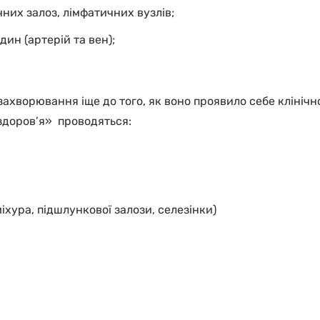
них залоз, лімфатичних вузлів;
ин (артерій та вен);
ахворювання іще до того, як воно проявило себе клінічно
здоров’я» проводяться:
хура, підшлункової залози, селезінки)