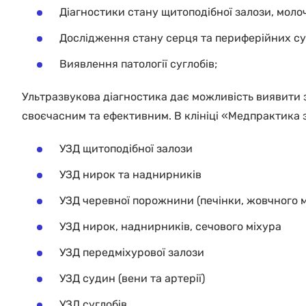
Діагностики стану щитоподібної залози, молоч
Дослідження стану серця та периферійних суд
Виявлення патології суглобів;
Ультразвукова діагностика дає можливість виявити з
своєчасним та ефективним. В клініці «Медпрактика 
УЗД щитоподібної залози
УЗД нирок та наднирників
УЗД черевної порожнини (печінки, жовчного мі
УЗД нирок, наднирників, сечового міхура
УЗД передміхурової залози
УЗД судин (вени та артерії)
УЗД суглобів