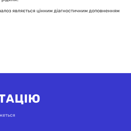
 залоз являється цінним діагностичним доповненням
ТАЦІЮ
яжеться